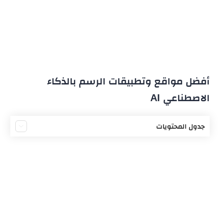
أفضل مواقع وتطبيقات الرسم بالذكاء
الاصطناعي AI
جدول المحتويات
مواقع وتطبيقات الرسم بالذكاء الاصطناعي
موقع MidJourney
موقع DALL-E
منصة Night Cafe
تطبيق WonderAI