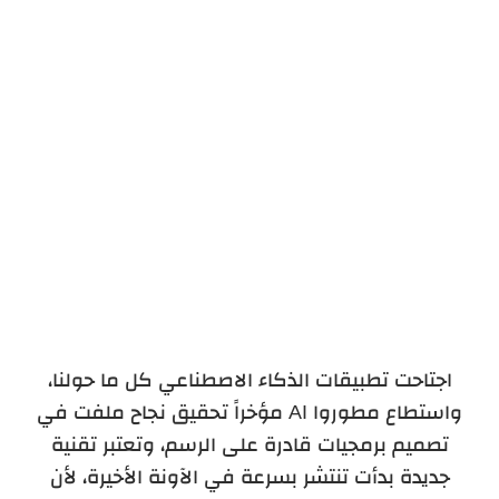
تطبيق Dream By WOMBO
موقع Deep Dream Generator
موقع StableCog
اجتاحت تطبيقات الذكاء الاصطناعي كل ما حولنا،
واستطاع مطوروا
AI
مؤخراً تحقيق نجاح ملفت في
تصميم برمجيات قادرة على الرسم، وتعتبر تقنية
جديدة بدأت تنتشر بسرعة في الآونة الأخيرة، لأن