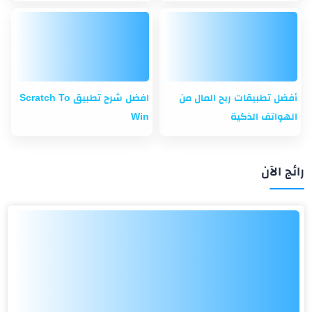
أفضل تطبيقات ربح المال من
افضل شرح تطبيق Scratch To
الهواتف الذكية
Win
رائج الآن