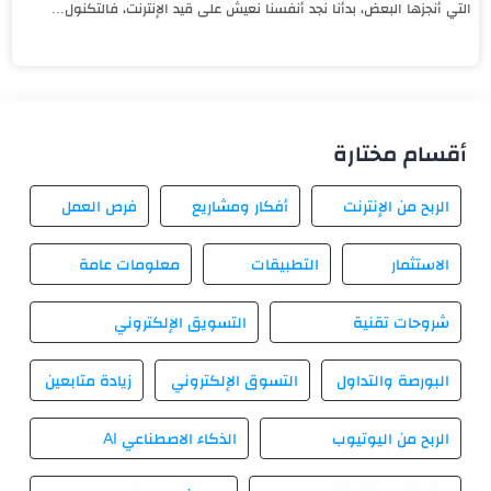
التي أنجزها البعض، بدأنا نجد أنفسنا نعيش على قيد الإنترنت، فالتكنول...
أقسام مختارة
الربح من الإنترنت
أفكار ومشاريع
فرص العمل
الاستثمار
التطبيقات
معلومات عامة
شروحات تقنية
التسويق الإلكتروني
البورصة والتداول
التسوق الإلكتروني
زيادة متابعين
الربح من اليوتيوب
الذكاء الاصطناعي AI