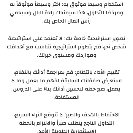
استخدام وسيط موثوق به: اختر وسيطاً موثوقاً به
ومرخصًا للتداول، هذا سيمنحك راحة البال وسيحمي
رأس المال الخاص بك.
تطوير استراتيجية خاصة بك: لا تعتمد على استراتيجية
شخص آخر، قم بتطوير استراتيجية تتناسب مع أهدافك
ومواردك ومستوى خبرتك.
تقييم الأداء بانتظام: قم بمراجعة أدائك بانتظام،
استعرض صفقاتك السابقة لفهم ما يعمل وما لا
يعمل، ضع خطة لتحسين أدائك بناءً على الدروس
المستفادة.
الاحتفاظ بالهدف والصبر: لا تتوقع الثراء السريع،
التداول الناجح يتطلب صبراً والالتزام بالخطة
الاستثمارية الطويلة الأمد.