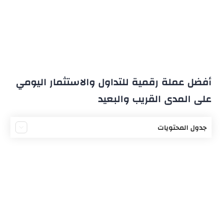
أفضل عملة رقمية للتداول والاستثمار اليومي
على المدى القريب والبعيد
جدول المحتويات
أفضل العملات الرقمية للتداول
عملة بيتكوين (Bitcoin)
نقترح عليك: كيفية فتح محفظة بيتكوين و الربح من
البيتكوين
لماذا بيتكوين مناسبة للتداول اليومي؟
استراتيجيات التداول اليومي في بيتكوين