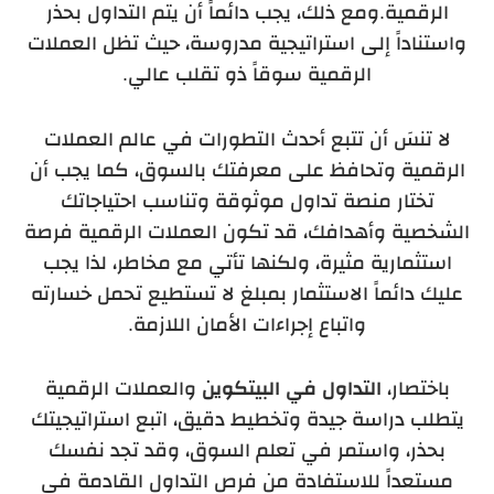
الرقمية.ومع ذلك، يجب دائماً أن يتم التداول بحذر
واستناداً إلى استراتيجية مدروسة، حيث تظل العملات
الرقمية سوقاً ذو تقلب عالي.
لا تنسَ أن تتبع أحدث التطورات في عالم العملات
الرقمية وتحافظ على معرفتك بالسوق، كما يجب أن
تختار منصة تداول موثوقة وتناسب احتياجاتك
الشخصية وأهدافك، قد تكون العملات الرقمية فرصة
استثمارية مثيرة، ولكنها تأتي مع مخاطر، لذا يجب
عليك دائماً الاستثمار بمبلغ لا تستطيع تحمل خسارته
واتباع إجراءات الأمان اللازمة.
باختصار،
التداول في البيتكوين
والعملات الرقمية
يتطلب دراسة جيدة وتخطيط دقيق، اتبع استراتيجيتك
بحذر، واستمر في تعلم السوق، وقد تجد نفسك
مستعداً للاستفادة من فرص التداول القادمة في