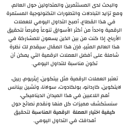
والبحث لدى المستثمرين والمتداولين حول العالم،
ومع تزايد التبادلات والتطورات التكنولوجية المستمرة
في هذا القطاع، أصبح التداول اليومي للعملات
الرقمية واحداً من أكثر الأسواق تنوعاً وفرصاً لتحقيق
الأرباح، إذا كنت من بين الذين يسعون للمشاركة في
هذا العالم المثير، فإن هذا المقال سيقدم لك نظرة
شاملة على أفضل العملات الرقمية التي يمكن أن
تكون مناسبة للتداول اليومي.
تعتبر العملات الرقمية مثل بيتكوين، إيثريوم، ريبل،
لايتكوين، كاردانو، بولكادوت، سولانا، وتشين بينانس
أهم اللاعبين في هذا الميدان الديناميكي،
سنستكشف مميزات كل منها ونقدم نصائح حول
كيفية اختيار العملة الرقمية المناسبة
لتحقيق
أهدافك في التداول اليومي.