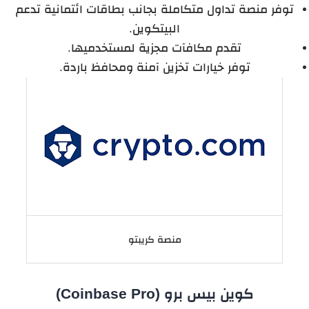
توفر منصة تداول متكاملة بجانب بطاقات ائتمانية تدعم
البيتكوين.
تقدم مكافآت مجزية لمستخدميها.
توفر خيارات تخزين آمنة ومحافظ باردة.
منصة كريبتو
كوين‌ بيس برو (Coinbase Pro)