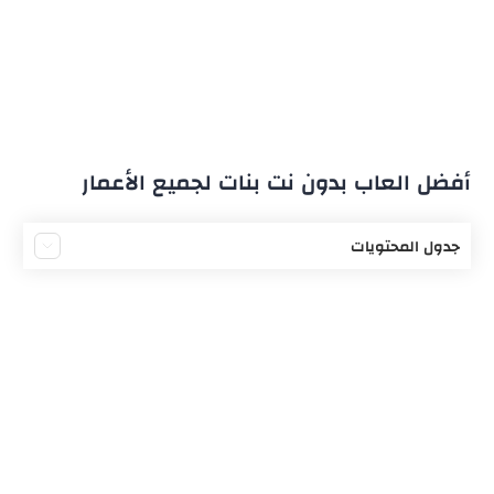
أفضل العاب بدون نت بنات لجميع الأعمار
جدول المحتويات
لعبة Pretty Ballerina
لعبة Crazy Hair Salon
لعبة Anime Girl Fashion Makeup
تحميل لعبة Princess Puzzles
لعبة الطبخ Cooking madness
لعبة Barbie Dreamhouse Adventures
لعبة Super Stylist Fashion Makeover