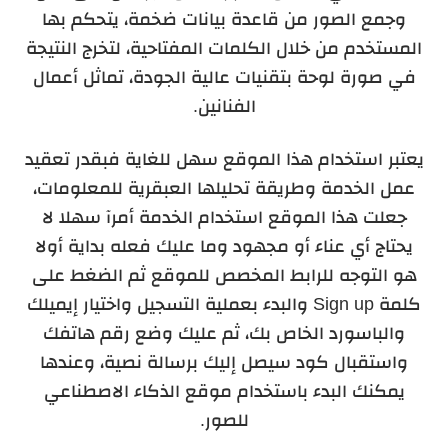
وجمع الصور من قاعدة بيانات ضخمة، يتحكم بها
المستخدم من خلال الكلمات المفتاحية، لتخرج النتيجة
في صورة لوحة بتقنيات عالية الجودة، تماثل أعمال
الفنانين.
يعتبر استخدام هذا الموقع سهل للغاية فبقدر تعقيد
عمل الخدمة وطريقة تحليلها العبقرية للمعلومات،
جعلت هذا الموقع استخدام الخدمة أمرآ سهلا لا
يحتاج أي عناء أو مجهود وما عليك فعله بداية أولا
هو التوجه للرابط المخصص للموقع ثم الضغط على
كلمة Sign up والبدء بعملية التسجيل واختيار إيميلك
والباسورد الخاص بك، ثم عليك وضع رقم هاتفك
واستقبال كود سيصل إليك برسالة نصية، وعندها
يمكنك البدء باستخدام موقع الذكاء الاصطناعي
للصور.