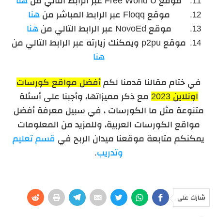
موقع Free World U عبر الرابط التالي من
هنا
موقع Floqq عبر الرابط المباشر من
هنا
موقع NovoEd عبر الرابط التالي من
هنا
موقع p2pu ويمكنك زيارته عبر الرابط التالي من
هنا
في ختام مقالنا قدمنا لكم
أفضل مواقع كورسات
اونلاين 2023
مع ذكر مميزاتها، وأجبنا على أسئلة
متنوعة مثل ما الكورسات ، في سبيل معرفة أفضل
مواقع الكورسات العربية، وللمزيد من المعلومات
يمكنكم متابعة موقعنا ميدان الربح في
قسم تعليم
وتدريب
.
شارك على