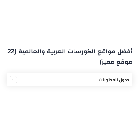
أفضل مواقع الكورسات العربية والعالمية (22
موقع مميز)
جدول المحتويات
ماهي الكورسات أونلاين
موقع رواق المميز
موقع edx الشهير
موقع ندرس المشهور
موقع نفهم المميز