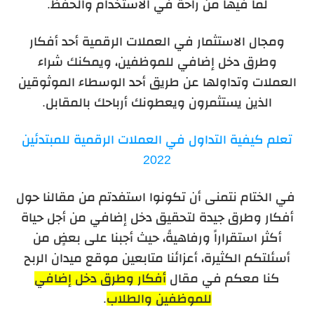
لما فيها من راحة في الاستخدام والحفظ.
ومجال الاستثمار في العملات الرقمية أحد أفكار
وطرق دخل إضافي للموظفين، ويمكنك شراء
العملات وتداولها عن طريق أحد الوسطاء الموثوقين
الذين يستثمرون ويعطونك أرباحك بالمقابل.
تعلم كيفية التداول في العملات الرقمية للمبتدئين
2022
في الختام نتمنى أن تكونوا استفدتم من مقالنا حول
أفكار وطرق جيدة لتحقيق دخل إضافي من أجل حياة
أكثر استقراراً ورفاهيةً، حيث أجبنا على بعضٍ من
أسئلتكم الكثيرة، أعزائنا متابعين موقع ميدان الربح
كنا معكم في مقال
أفكار وطرق دخل إضافي
للموظفين والطلاب
.