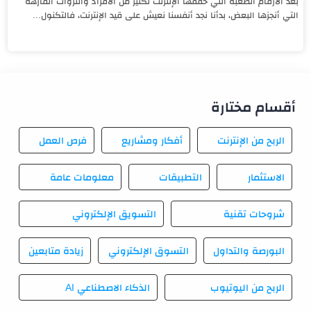
بعد الأرقام الصعبة التي حققها الإنترنت لكثير من الأفراد والثروات الفارهة
التي أنجزها البعض، بدأنا نجد أنفسنا نعيش على قيد الإنترنت، فالتكنول...
أقسام مختارة
الربح من الإنترنت
أفكار ومشاريع
فرص العمل
الاستثمار
التطبيقات
معلومات عامة
شروحات تقنية
التسويق الإلكتروني
البورصة والتداول
التسوق الإلكتروني
زيادة متابعين
الربح من اليوتيوب
الذكاء الاصطناعي AI