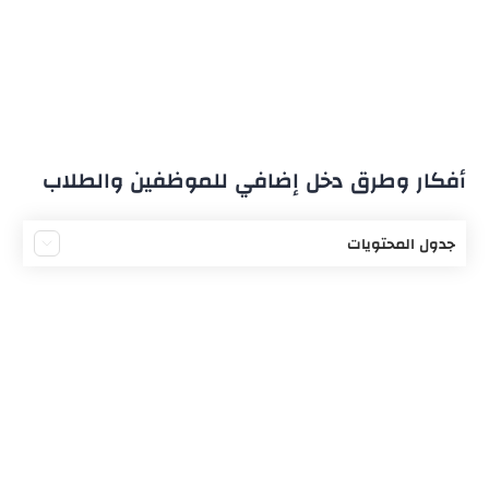
أفكار وطرق دخل إضافي للموظفين والطلاب
جدول المحتويات
تصميم الجرافيك والمواقع الإلكترونية
العمل على الإنترنت
إعطاء الدروس والدورات التدريبية
صالون حلاقة رجالي ونسائي
تصنيع العطور ومستحضرات التجميل
الأعمال اليدوية والأثاث المنزلي
تحضير الهدايا والأزهار وتغليفها