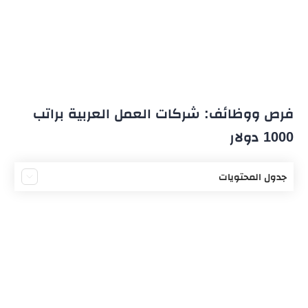
فرص ووظائف: شركات العمل العربية براتب
1000 دولار
جدول المحتويات
شركة فودافون
شركة ماس قطر
بنك QNB الأهلي
شركات Amazon
شركة إيفا فارما