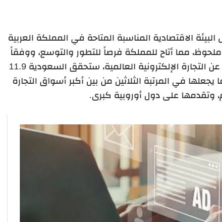
لبيئة الاقتصادية المناسبة المتاحة في المملكة العربية
ملحوظ، مما أتاح للمملكة فرصاً للتطور والتوسع،
ووفقاً
للصندوق المعتمد لتقديم بيانات وإحصاءات عن التجارة الإلكترونية العالمية، ستحقق السعودية 11.9
دولار من العائدات في عام 2024، مما يجعلها في المرتبة الثلاثين من بين أكبر أسواق التجارة
م، وتقدمها على دول أوروبية كبرى.