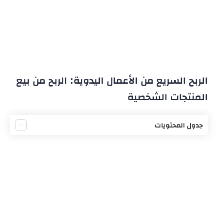
الربح السريع من الأعمال اليدوية: الربح من بيع
المنتجات الشخصية
جدول المحتويات
حياكة الصوف وبيعه
شك الخرز
بيع مواد العناية بالبشرة
صناعة الاكسسوارات وبيعها
صنع ألعاب الأطفال وبيعها