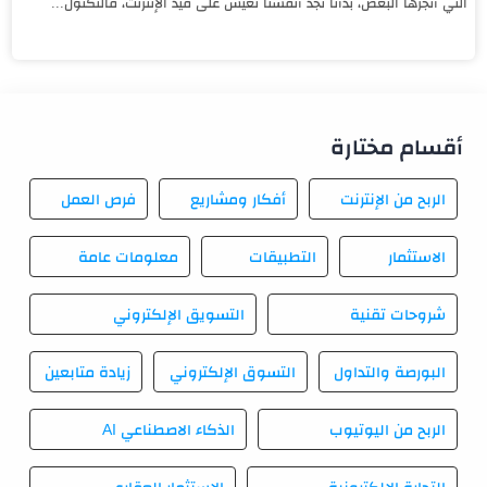
التي أنجزها البعض، بدأنا نجد أنفسنا نعيش على قيد الإنترنت، فالتكنول...
أقسام مختارة
الربح من الإنترنت
أفكار ومشاريع
فرص العمل
الاستثمار
التطبيقات
معلومات عامة
شروحات تقنية
التسويق الإلكتروني
البورصة والتداول
التسوق الإلكتروني
زيادة متابعين
الربح من اليوتيوب
الذكاء الاصطناعي AI