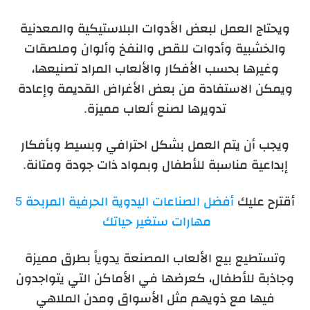
ويحتاج العمل لبعض الأدوات البلاستيكية والمعدنية
والخشبية وأدوات للقص والنفخ وألوان وملصقات
وغيرها بحسب الأفكار والألعاب المراد تصنيعها،
ويمكن الاستفادة من بعض الأغراض القديمة وإعادة
تدويرها لصنع ألعاب مميزة.
ويجب أن يتم العمل بشكل احترافي وبسيط وبأفكار
إبداعية مناسبة للأطفال وبمواد ذات جودة ومتانة.
أقترح عليك
أفضل الصناعات اليدوية الحرفية المربحة 5
مهارات ستغير حياتك
وتستطيع بيع الألعاب المصنعة يدوياً بطرق مميزة
وجاذبة للأطفال، كعرضها في الأماكن التي يتواجدون
فيها مع ذويهم مثل الأسواق ومدن الملاهي