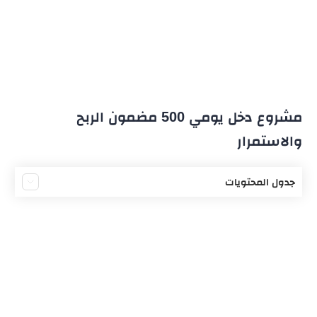
مشروع دخل يومي 500 مضمون الربح
والاستمرار
جدول المحتويات
غسيل السيارات
شركة حوالات مالية
شركة تقنيات الطاقة البديلة
تأسيس شركة مقاولين
محل قهوة متنقل