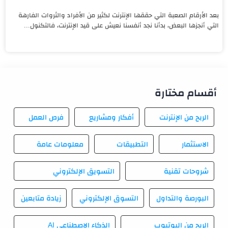
بعد الأرقام الصعبة التي حققها الإنترنت لكثير من الأفراد والثروات الفارهة
التي أنجزها البعض، بدأنا نجد أنفسنا نعيش على قيد الإنترنت، فالتكنول...
أقسام مختارة
الربح من الإنترنت
أفكار ومشاريع
فرص العمل
الاستثمار
التطبيقات
معلومات عامة
شروحات تقنية
التسويق الإلكتروني
البورصة والتداول
التسوق الإلكتروني
زيادة متابعين
الربح من اليوتيوب
الذكاء الاصطناعي AI