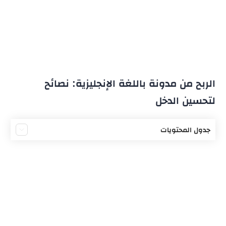
الربح من مدونة باللغة الإنجليزية: نصائح
لتحسين الدخل
جدول المحتويات
تحديد اختصاص المدونة
البدء بكتابة المحتوى
اختيار منصة تدوين مناسبة
إنشاء الموقع
اختيار اسم المدونة