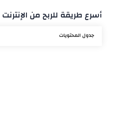
أسرع طريقة للربح من الإنترن
جدول المحتويات
تطبيق كشاف المواهب الرياضية
إنشاء مدونة
التسويق في منصات التواصل
اختبار التطبيقات
خدمة العملاء
طرق أخرى للربح من الإنترنت في ال