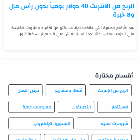
الربح من الانترنت 40 دولار يومياً بدون رأس مال
ولا خبرة
بعد الأرقام الصعبة التي حققها الإنترنت لكثير من الأفراد والثروات الفارهة
التي أنجزها البعض، بدأنا نجد أنفسنا نعيش على قيد الإنترنت، فالتكنول...
أقسام مختارة
الربح من الإنترنت
أفكار ومشاريع
فرص العمل
الاستثمار
التطبيقات
معلومات عامة
شروحات تقنية
التسويق الإلكتروني
البورصة والتداول
التسوق الإلكتروني
زيادة متابعين