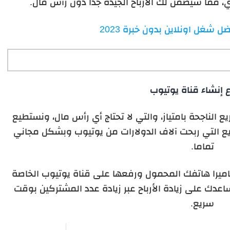
 مما سيضمن لك الأرباح الجيدة جدا دون رأس مال.
 شغل اونلاين بدون خبرة 2023
إنشاء قناة يوتيوب
 الناجحة بامتياز، والتي لا تحتاج أي رأس مال، ونستطيع
يع التي ربحت آلاف الدولارات من يوتيوب وبشكل مجاني
تماما.
ميرا هاتفك المحمول ورفعها على قناة يوتيوب الخاصة
عدك على زيادة الأرباح عبر زيادة عدد المشتركين بوقت
سريع.