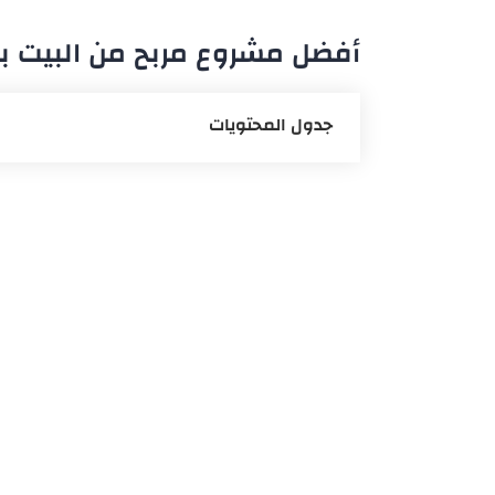
أفضل مشروع مربح من البيت بب
جدول المحتويات
مشروع تجهيز الخضراوات والطعام
مشروع البيع أون لاين
مشروع إنشاء قناة يوتيوب
مشروع كوافير نسائي
مشروع تصنيع الإكسسوار
مشروع الخياطة وتصميم الملابس
مشروع التسويق العقاري