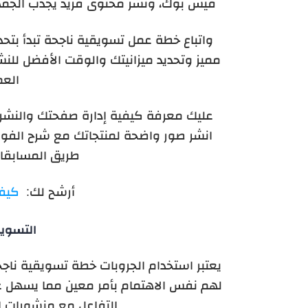
فيس بوك، ونشر محتوى فريد يجذب الجمه
واتباع خطة عمل تسويقية ناجحة تبدأ بت
مميز وتحديد ميزانيتك والوقت الأفضل للنشر،
العم
عليك معرفة كيفية إدارة صفحتك والنشر
انشر صور واضحة لمنتجاتك مع شرح الفوائ
طريق المسابقات 
أرشح لك:
كيفي
التسوي
يعتبر استخدام الجروبات خطة تسويقية نا
لهم نفس الاهتمام بأمر معين مما يسهل ع
التفاعل مع منشورات ال