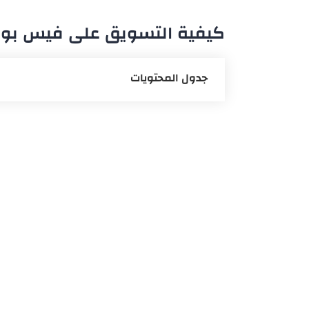
كيفية التسويق على فيس بوك 
جدول المحتويات
إنشاء صفحة
التسويق عبر جروبات الفيس
الإعلانات الممولة
استخدام market place
البث المباشر
التسويق عن طريق المؤثرين