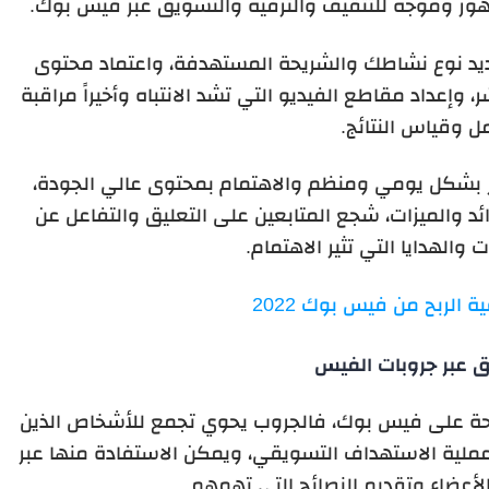
ور وموجه للتثقيف والترفيه والتسويق عبر فيس بوك.
حديد نوع نشاطك والشريحة المستهدفة، واعتماد محتوى
 وإعداد مقاطع الفيديو التي تشد الانتباه وأخيراً مراقبة
ل وقياس النتائج.
 بشكل يومي ومنظم والاهتمام بمحتوى عالي الجودة،
د والميزات، شجع المتابعين على التعليق والتفاعل عن
والهدايا التي تثير الاهتمام.
ة الربح من فيس بوك 2022
ق عبر جروبات الفيس
جحة على فيس بوك، فالجروب يحوي تجمع للأشخاص الذين
ملية الاستهداف التسويقي، ويمكن الاستفادة منها عبر
أعضاء وتقديم النصائح التي تهمهم.