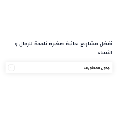
أفضل مشاريع بدائية صغيرة ناجحة للرجال و
النساء
جدول المحتويات
الإشراف على الرحلات الترفيهية
التصوير الفوتوغرافي
بيع مستحضرات التجميل اليدوية
إنشاء قناة على يوتيوب
صناعة الإكسسوارات