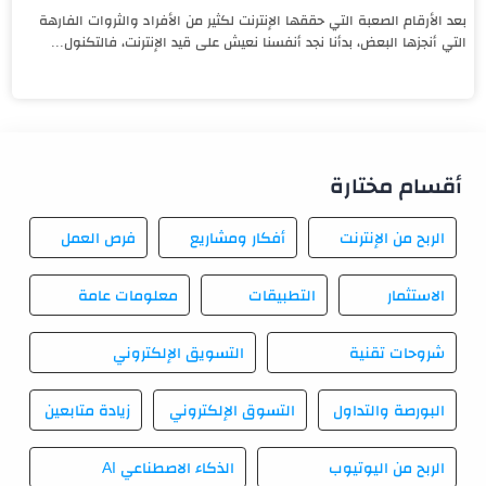
بعد الأرقام الصعبة التي حققها الإنترنت لكثير من الأفراد والثروات الفارهة
التي أنجزها البعض، بدأنا نجد أنفسنا نعيش على قيد الإنترنت، فالتكنول...
أقسام مختارة
الربح من الإنترنت
أفكار ومشاريع
فرص العمل
الاستثمار
التطبيقات
معلومات عامة
شروحات تقنية
التسويق الإلكتروني
البورصة والتداول
التسوق الإلكتروني
زيادة متابعين
الربح من اليوتيوب
الذكاء الاصطناعي AI