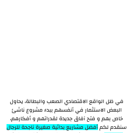
استقبال الأطفال في المنزل
تدريس اللغات أونلاين
تجديد السلع القديمة وبيعها
مشروع نقل المسافرين
صالون نسائي
في ظل الواقع الاقتصادي الصعب والبطالة، يحاول
البعض الاستثمار في أنفسهم ببدء مشروع ناشئ
خاص بهم و فتح آفاق جديدة لقدراتهم و أفكارهم،
سنقدم لكم
أفضل مشاريع بدائية صغيرة ناجحة للرجال