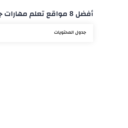
أفضل 8 مواقع تعلم مهارات جديدة من الصفر وحتى الاحتراف
جدول المحتويات
موقع brilliant
موقع التقنية الرقمية
موقع تعلم القيادة
موقع اكتبلي
موقع BitDegree
موقع Duolingo
موقع Coursera
موقع عرب بكس