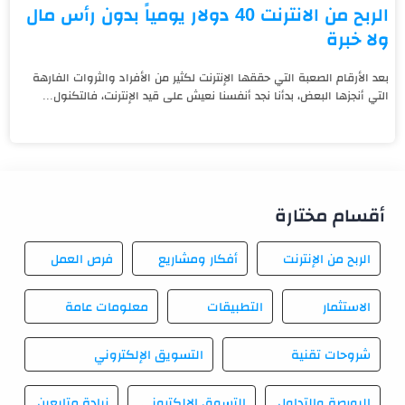
الربح من الانترنت 40 دولار يومياً بدون رأس مال
ولا خبرة
بعد الأرقام الصعبة التي حققها الإنترنت لكثير من الأفراد والثروات الفارهة
التي أنجزها البعض، بدأنا نجد أنفسنا نعيش على قيد الإنترنت، فالتكنول...
أقسام مختارة
الربح من الإنترنت
أفكار ومشاريع
فرص العمل
الاستثمار
التطبيقات
معلومات عامة
شروحات تقنية
التسويق الإلكتروني
البورصة والتداول
التسوق الإلكتروني
زيادة متابعين