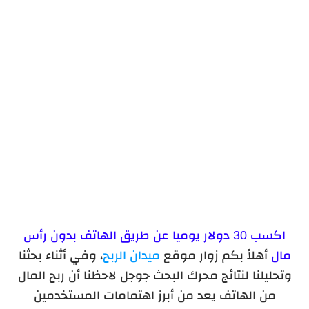
تطبيقات التفريغ الصوتي
ربح المال من تطبيقات الألعاب
اكسب 30 دولار يوميا عن طريق الهاتف بدون رأس
مال
أهلاً بكم زوار موقع
ميدان الربح
، وفي أثناء بحثنا
وتحليلنا لنتائج محرك البحث جوجل لاحظنا أن ربح المال
من الهاتف يعد من أبرز اهتمامات المستخدمين