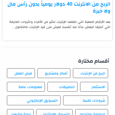
الربح من الانترنت 40 دولار يومياً بدون رأس مال
ولا خبرة
بعد الأرقام الصعبة التي حققها الإنترنت لكثير من الأفراد والثروات الفارهة
التي أنجزها البعض، بدأنا نجد أنفسنا نعيش على قيد الإنترنت، فالتكنول...
أقسام مختارة
الربح من الإنترنت
أفكار ومشاريع
فرص العمل
الاستثمار
التطبيقات
معلومات عامة
شروحات تقنية
التسويق الإلكتروني
البورصة والتداول
التسوق الإلكتروني
زيادة متابعين