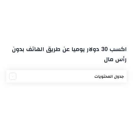
اكسب 30 دولار يوميا عن طريق الهاتف بدون
رأس مال
جدول المحتويات
كيف تربح 30 دولار يوميا
تطبيقات التواصل الاجتماعي
تطبيق تيك توك المميز
الربح من جوجل ادسنس
الربح من تطبيقات العمل الحر