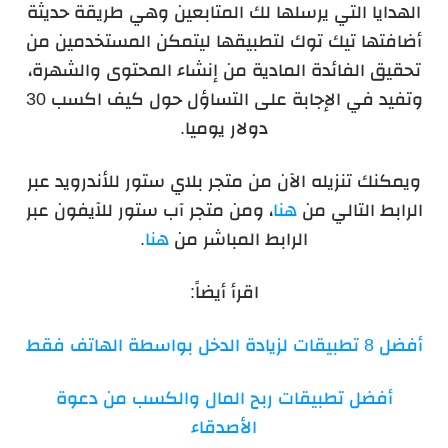
الهدايا التي يرسلها لك المتابعين وهي طريقة حديثة
أضافتها تيك توك لتطبيقها ليتمكن المستخدمين من
تحقيق الفائدة المادية من إنشاء المحتوى والشهرة،
وتفيد في الإجابة على التساؤل حول كيف اكسب 30
دولار يوميا.
ويمكنك تنزيله الآن من متجر بلاي ستور للأندرويد عبر
الرابط التالي من
هنا
، ومن متجر آب ستور للآيفون عبر
الرابط المباشر من
هنا
.
اقرأ أيضاً:
أفضل 8 تطبيقات لزيادة الدخل بواسطة الهاتف فقط
أفضل تطبيقات ربح المال والكسب من دعوة
الأصدقاء