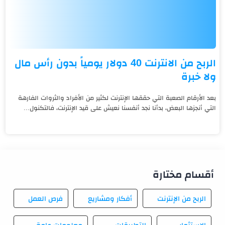
الربح من الانترنت 40 دولار يومياً بدون رأس مال
ولا خبرة
بعد الأرقام الصعبة التي حققها الإنترنت لكثير من الأفراد والثروات الفارهة
التي أنجزها البعض، بدأنا نجد أنفسنا نعيش على قيد الإنترنت، فالتكنول...
أقسام مختارة
الربح من الإنترنت
أفكار ومشاريع
فرص العمل
الاستثمار
التطبيقات
معلومات عامة