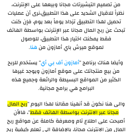
من تصميم التيشيرتات مجانا وبيعها على الإنترنت،
نظراً للاقبال الشديد على هذا التطبيق،نرى أن عمليات
تحميل لهذا التطبيق تزداد يوماً بعد يوم، فإن كنت
تبحث عن ربح المال مجانا عبر الإنترنت بواسطة الهاتف
فقط يمكنك اختيار هذا التطبيق،
للوصول
لموقع
ميرش باي أمازون من
هنا
.
وأيضا هناك برنامج "
أمازون أف بي أي
" يستخدم للربح
من بيع منتجاتك على موقع أمازون ويوجد غيرها
الكثير من المواقع البسيطة والرائعة وجميع هذه
البرامج هي برامج مجانية.
والى هنا نكون قد أنهينا مقالنا لهذا اليوم "
ربح المال
مجانا عبر الانترنت بواسطة الهاتف فقط
"، فالأن
أصبحت على اطلاع تام ومعرفة كاملة عن مواقع ربح
المال من الانترنت مجانا، بالإضافة الى تعلم كيفية ربح