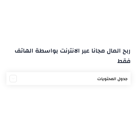
ربح المال مجانا عبر الانترنت بواسطة الهاتف
فقط
جدول المحتويات
ربح المال من الإنترنت مجانا
مواقع ربح المال من الاستطلاعات
إنشاء موقع ويب ربح المال مجانا
خطوات ربح المال من مواقع الويب
أفلييت أمازون لربح المال