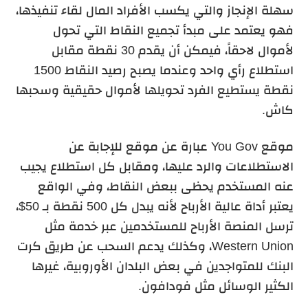
سهلة الإنجاز والتي يكسب الأفراد المال لقاء تنفيذها،
فهو يعتمد على مبدأ تجميع النقاط التي تحول
لأموال لاحقاً، فيمكن أن يقدم 30 نقطة مقابل
استطلاع رأي واحد وعندما يصبح رصيد النقاط 1500
نقطة يستطيع الفرد تحويلها لأموال حقيقية وسحبها
كاش.
موقع You Gov عبارة عن موقع للإجابة عن
الاستطلاعات والرد عليها، ومقابل كل استطلاع يجيب
عنه المستخدم يحظى ببعض النقاط، وفي الواقع
يعتبر أداة عالية الأرباح لأنه يبدل كل 500 نقطة بـ 50$،
ترسل المنصة الأرباح للمستخدمين عبر خدمة مثل
Western Union، وكذلك يدعم السحب عن طريق كرت
البنك للمتواجدين في بعض البلدان الأوروبية، غيرها
الكثير الوسائل مثل فودافون.