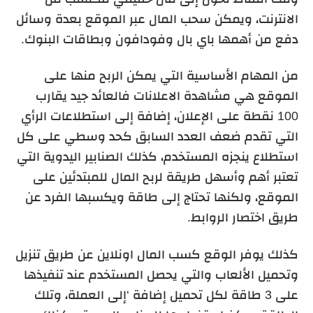
الانترنت، ويمكن سحب المال عبر الموقع بعدة وسائل
دفع من أهمها باي بال وفودافون وبطاقات البنوك.
من المهام الأساسية التي يمكن الربح منها على
الموقع هي مشاهدة الاعلانات فالعائد جيد يقارب
100 نقطة على الإعلان، إضافة إلى استطلاعات الرأي
التي تقدم ضعف العدد السابق كحد وسطي على كل
استطلاع ينجزه المستخدم، كذلك الصنابير اليدوية التي
تعتبر أهم وأسهل طريقة لربح المال للمبتدئين على
الموقع، ولكنها تحتاج إلى طاقة ويكسبها الفرد عن
طريق اختصار الروابط.
كذلك يوفر الوقع كسب المال اونلاين عن طريق تنزيل
وتحميل الألعاب والتي يحصل المستخدم عند تنفيذها
على 3 طاقة لكل تحميل إضافة ‘إلى العملة، وتلك