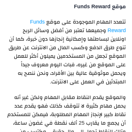
موقع Funds Reward
تتعدد المهام الموجودة على موقع
Funds
Reward
وجميعها تعتبر من أفضل وسائل الربح
اونلاين لبساطتها وإمكانية إنجازها دون خبرة، كما أن
تنوع طرق الدفع وكسب المال من الانترنت عن طريق
الموقع تجعل من المستخدمين يميلون أكثر للعمل
على الموقع من غيره، فبات اليوم معروف جيداً
ويحمل موثوقية عالية بين الأفراد، ونحن ننصح به
المبتدئين في العمل على الانترنت.
والموقع يقدم النقاط مقابل المهام ولكن غير أنه
يحمل مهام كثيرة لا تتوقف كذلك فهو يقدم عدد
نقاط كبير لإنجاز المهام المطلوبة، فيمكن للمستخدم
أن يجمع ما يقارب 25 ألف نقطة في غضون ساعة،
وتلك النقاط تحول إلى مال حقيقي مكتسب من