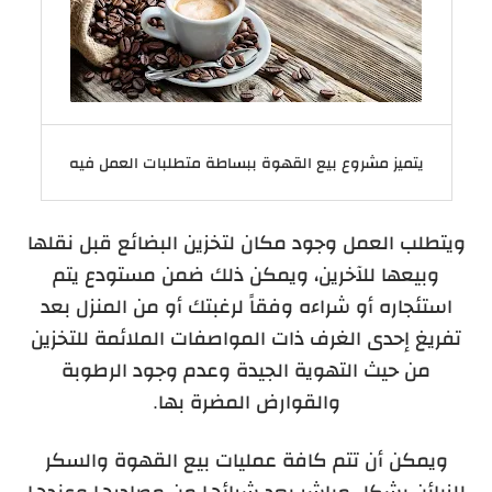
يتميز مشروع بيع القهوة ببساطة متطلبات العمل فيه
ويتطلب العمل وجود مكان لتخزين البضائع قبل نقلها
وبيعها للآخرين، ويمكن ذلك ضمن مستودع يتم
استئجاره أو شراءه وفقاً لرغبتك أو من المنزل بعد
تفريغ إحدى الغرف ذات المواصفات الملائمة للتخزين
من حيث التهوية الجيدة وعدم وجود الرطوبة
والقوارض المضرة بها.
ويمكن أن تتم كافة عمليات بيع القهوة والسكر
للزبائن بشكل مباشر بعد شرائها من مصادرها وعندها