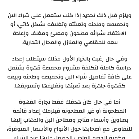
ويلزم قبل ذلك تحديد إذا كنت ستعمل على شراء البن
وتحميصه وطحنه وتعبئته وتغليفه بشكل ذاتي، أو
الاكتفاء بشرائه مطحون ومعبئ ومغلف وإعادة
بيعه للمقاهي والمنازل والمحال التجارية.
وفي حال رغبت بالخيار الأول فذلك سيتطلب إعداد
دراسة كاملة لتكلفة مشروع محمصة قهوة يشتمل
على كافة تفاصيل شراء البن وتحميصه وطحنه وبيعه
كقهوة جاهزة بعد تعبئها وتغليفها وتسويقها.
أما في حال كان هدفك فقط تجارة القهوة
المطحونة أو غير المطحونة فيلزمك إعداد قائمة
بعناوين وأسماء متاجر ومطاحن البن والذهاب إليها
للتفاوض مع أصحابها حول الأنواع والأسعار المتوفرة،
وكمية الخصم الواجب الحصول عليها عند الشراء