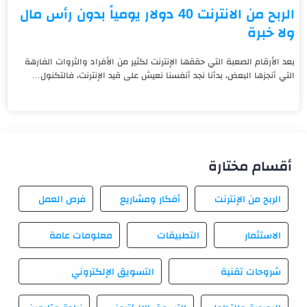
الربح من الانترنت 40 دولار يومياً بدون رأس مال
ولا خبرة
بعد الأرقام الصعبة التي حققها الإنترنت لكثير من الأفراد والثروات الفارهة
التي أنجزها البعض، بدأنا نجد أنفسنا نعيش على قيد الإنترنت، فالتكنول...
أقسام مختارة
الربح من الإنترنت
أفكار ومشاريع
فرص العمل
الاستثمار
التطبيقات
معلومات عامة
شروحات تقنية
التسويق الإلكتروني