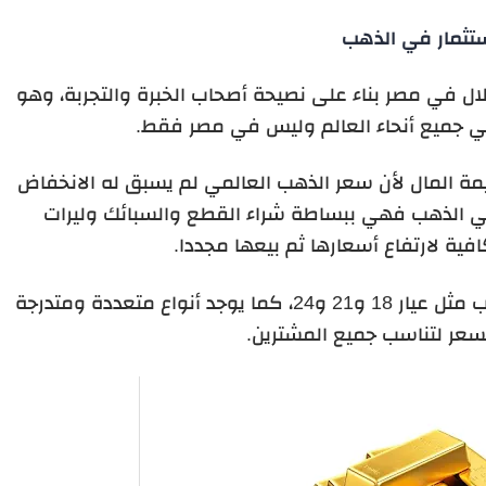
ستثمار في الذهب
ل في مصر بناء على نصيحة أصحاب الخبرة والتجربة، وهو
ي جميع أنحاء العالم وليس في مصر فقط.
ة المال لأن سعر الذهب العالمي لم يسبق له الانخفاض
في الذهب فهي ببساطة شراء القطع والسبائك وليرات
افية لارتفاع أسعارها ثم بيعها مجددا.
يوجد مجموعة من العيارات المعروفة للذهب مثل عيار 18 و21 و24، كما يوجد أنواع متعددة ومتدرجة
سعر لتناسب جميع المشترين.