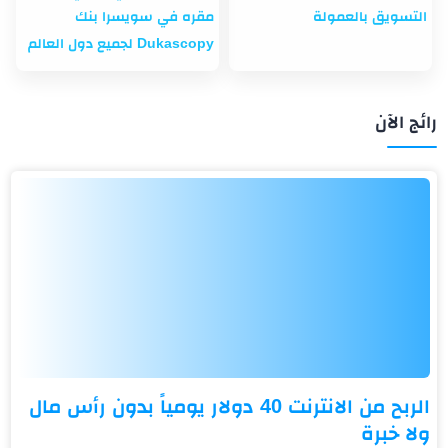
التسويق بالعمولة
مقره في سويسرا بنك
Dukascopy لجميع دول العالم
رائج الآن
الربح من الانترنت 40 دولار يومياً بدون رأس مال
ولا خبرة