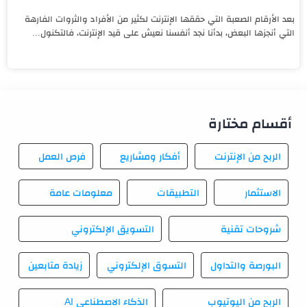
بعد الأرقام الصعبة التي حققها الإنترنت لكثير من الأفراد والثروات الفارهة
التي أنجزها البعض، بدأنا نجد أنفسنا نعيش على قيد الإنترنت، فالتكنول...
أقسام مختارة
الربح من الإنترنت
أفكار ومشاريع
فرص العمل
الاستثمار
التطبيقات
معلومات عامة
شروحات تقنية
التسويق الإلكتروني
البورصة والتداول
التسوق الإلكتروني
زيادة متابعين
الربح من اليوتيوب
الذكاء الاصطناعي AI