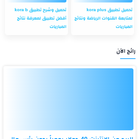
تحميل تطبيق kora plus
تحميل وشرح تطبيق kora b
لمتابعة القنوات الرياضة ونتائج
أفضل تطبيق لمعرفة نتائج
المباريات
المباريات
رائج الآن
الربح من الانترنت 40 دولار يومياً بدون رأس مال