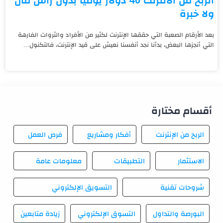
ولا خبرة
بعد الأرقام الصعبة التي حققها الإنترنت لكثير من الأفراد والثروات الفارهة
التي أنجزها البعض، بدأنا نجد أنفسنا نعيش على قيد الإنترنت، فالتكنول...
أقسام مختارة
الربح من الإنترنت
أفكار ومشاريع
فرص العمل
الاستثمار
التطبيقات
معلومات عامة
شروحات تقنية
التسويق الإلكتروني
البورصة والتداول
التسوق الإلكتروني
زيادة متابعين