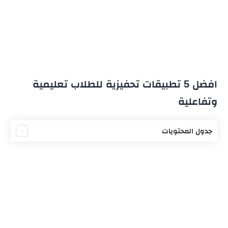
افضل 5 تطبيقات تحفيزية للطلاب تعليمية
وتفاعلية
جدول المحتويات
أهمية تطبيقات التحفيز للطلاب
تطبيق التحفيز اليومي
تطبيق Daily Quotes
تطبيق أنا – I am
تطبيق think up الشهير