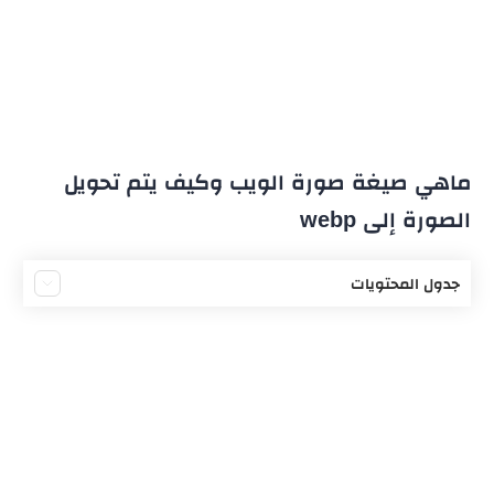
ماهي صيغة صورة الويب وكيف يتم تحويل
الصورة إلى webp
جدول المحتويات
تعريف بتنسيق ويب – webp
أهم الانتقادات حول تنسيق ويب
مزيا تنسيق صور الويب
تحويل الصورة إلى WEBP