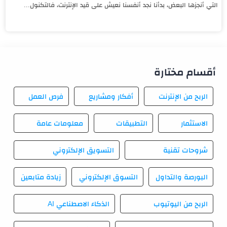
التي أنجزها البعض، بدأنا نجد أنفسنا نعيش على قيد الإنترنت، فالتكنول...
أقسام مختارة
الربح من الإنترنت
أفكار ومشاريع
فرص العمل
الاستثمار
التطبيقات
معلومات عامة
شروحات تقنية
التسويق الإلكتروني
البورصة والتداول
التسوق الإلكتروني
زيادة متابعين
الربح من اليوتيوب
الذكاء الاصطناعي AI