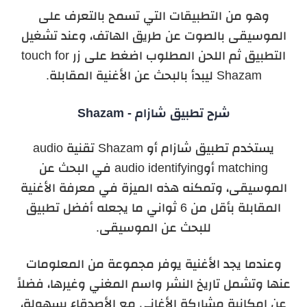
وهو من التطبيقات التي تسمح بالتعرف على
الموسيقى بالصوت عن طريق الهاتف، وعند تشغيل
التطبيق ثم اللحن المطلوب اضغط على زر touch for
Shazam ليبدأ بالبحث عن الأغنية المقابلة.
شرح تطبيق شازام - Shazam
يستخدم تطبيق شازام أو Shazam تقنية audio
matching أوaudio identifying في البحث عن
الموسيقى، وتمكنه هذه الميزة في معرفة الأغنية
المقابلة بأقل من 6 ثواني ما يجعله أفضل تطبيق
للبحث عن الموسيقى.
وعندما يجد الأغنية يوفر مجموعة من المعلومات
عنها وتشمل تاريخ النشر واسم المغني وغيرها، فضلاً
عن إمكانية مشاركة الأغاني مع الأصدقاء بسهولة،