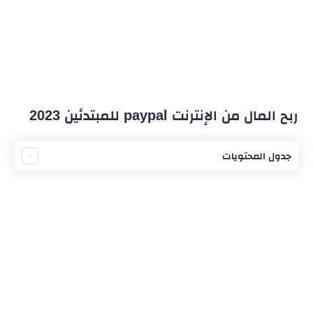
ربح المال من الإنترنت paypal للمبتدئين 2023
جدول المحتويات
تعريف بموقع paypal
طرق الحصول على المال من paypal
المواقع التي تدعم السحب باي بال
شروط سحب رصيد paypal