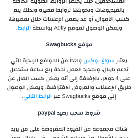
المستخدمين، حيث يختصر الروابط الطويلة الخاصة
بالفيديوهات وتحويلها لروابط قصيرة وبذلك يتم
كسب الأموال، أو قد يضمن الإعلانات خلال تقصيرها،
ويمكن الوصول لموقع Adfly بواسطة
الرابط
.
موقع Swagbucks
يعتبر
سواغ بوكس
واحداً من المواقع الربحية التي
تدعم بايبال، وبمجرد العمل لمدة ربع ساعة ستحصل
على 4 دولار، بالإضافة إلى أنه يمكن كسب المال عن
طريق الإعلانات والعروض الافتراضية، ويمكن الوصول
إلى موقع Swagbucks عبر
الرابط التالي
.
شروط سحب رصيد paypal
هناك مجموعة من القيود المفروضة على من يريد
سحب الأموال من حسابه الشخصي في بايبال، ومن