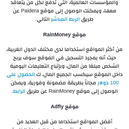
والمؤسسات العالمية، التي تدفع لكل من يتعاقد
معها، ويمكنك الوصول إلى موقع Paidera عن
طريق
الربط المباشر
التالي.
موقع RainMoney
من أكثر المواقع استخداما لدى مختلف الدول الغربية،
حيث أنه بمجرد التسجيل في الموقع سوف يربح
الشخص مبلغا من المال، وبإتباع التعليمات اليومية
داخل الموقع سيكسب الجميع المال، ك
الحصول على
100 دولار
مجاناً بطريقة مضمونة وفورية، ويمكن
الوصول إلى موقع RainMoney عن طريق
الرابط
.
موقع Adfly
أفضل المواقع استخداما من قبل العديد من