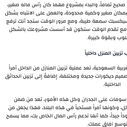
يح تماماً، والبدء بمشروع مهما كان رأس ماله صغير،
 بمكان صغير وكمية محدودة، والعمل على الانتباه بشكل
ي سيكسبك سمعة طيبة، ومع مرور الوقت ستجد أنك ترفع
ر ومع تقدم الوقت ستكون قد أسست مشروعك بالشكل
لوب وبقوة كبيرة.
تزيين المنزل داخلياً
ية السعودية، تعد عملية تزيين المنازل من الداخل أمراً
صميم ديكورات جديدة ومختلفة، إضافةً إلى تزيين الحدائق
الداخلية.
 رسومات على الجدران وكل هذه الأمور، تعد من ضمن
اخل، وكونها أمراً مستحباً في هذه البلاد، فهذا يجعل من
ً جيداً، كما أنها تدعم رأس المال الخاص بك، مما يسمح
توسع آفاق عملك.