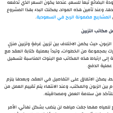
دة البضائع تبعاً للسعر، عندما يكون السعر الذي تدفعه
دها، وعند تأمين هذه المواد، يمكنك البدء بهذا المشروع
المشاريع مضمونة الربح في السعودية
.
 مكاتب التزيين
زبون، حيث يكمن الاختلاف بين تزيين غرفةٍ وتزيين منزلٍ
رك بمجموعة من الخطوات، وتبدأ بعملية كتابة العقد مع
ة إلى ارتباط هذه المكاتب مع البنوك المناسبة لتسهيل
عملية الدفع.
يمكن الاتفاق على التفاصيل في العقد، وبعدها يلزم
 بين الزبون والمكتب، وعند الانتهاء يتم تقييم العمل من
 للتأكد من سلامة العمل ومصداقيته.
ع للمياه مهما جفت مياهه لن ينضب بشكل نهائي، الأمر