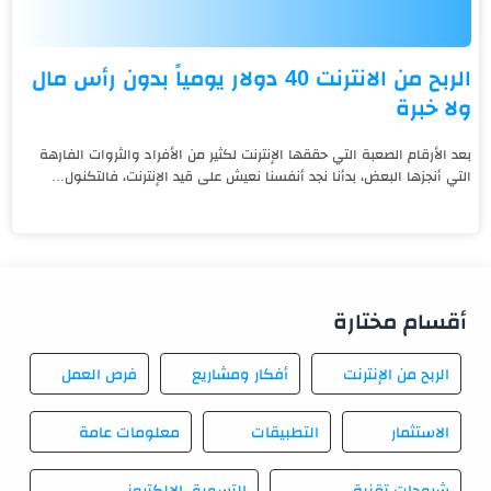
الربح من الانترنت 40 دولار يومياً بدون رأس مال
ولا خبرة
بعد الأرقام الصعبة التي حققها الإنترنت لكثير من الأفراد والثروات الفارهة
التي أنجزها البعض، بدأنا نجد أنفسنا نعيش على قيد الإنترنت، فالتكنول...
أقسام مختارة
الربح من الإنترنت
أفكار ومشاريع
فرص العمل
الاستثمار
التطبيقات
معلومات عامة
شروحات تقنية
التسويق الإلكتروني