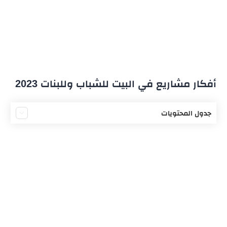
أفكار مشاريع في البيت للشباب وللبنات 2023
جدول المحتويات
مشروع صناعة اكسسوارات موبايل
مشروع صناعة ألعاب أطفال
مشروع صالون تجميل
مشروع تنسيق هدايا
مشروع حضانة أطفال في المنزل
مشروع صناعة الأكواب الورقية
مشروع العمل بالتسويق الالكتروني