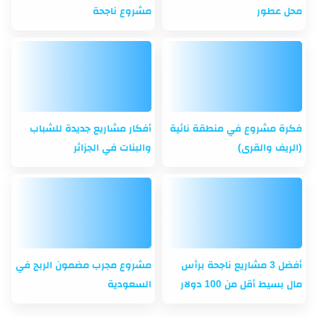
محل عطور
مشروع ناجحة
فكرة مشروع في منطقة نائية
أفكار مشاريع جديدة للشباب
(الريف والقرى)
والبنات في الجزائر
أفضل 3 مشاريع ناجحة برأس
مشروع مجرب مضمون الربح في
مال بسيط أقل من 100 دولار
السعودية