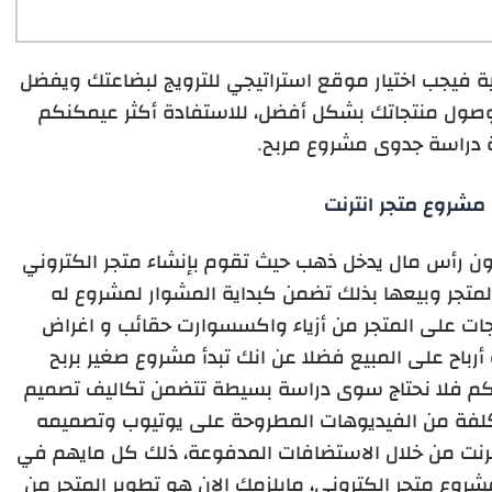
ة فيجب اختيار موقع استراتيجي للترويج لبضاعتك ويفضل
ن وصول منتجاتك بشكل أفضل، للاستفادة أكثر عيمكنكم
ة دراسة جدوى مشروع مربح.
مشروع متجر انترنت
ون رأس مال يدخل ذهب حيث تقوم بإنشاء متجر الكتروني
لمتجر وبيعها بذلك تضمن كبداية المشوار لمشروع له
ات على المتجر من أزياء واكسسوارت حقائب و اغراض
باح على المبيع فضلا عن انك تبدأ مشروع صغير بربح
م فلا نحتاج سوى دراسة بسيطة تتضمن تكاليف تصميم
لتكلفة من الفيديوهات المطروحة على يوتيوب وتصميمه
ترنت من خلال الاستضافات المدفوعة، ذلك كل مايهم في
ع متجر الكتروني، مايلزمك الان هو تطوير المتجر من