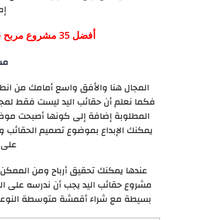
إم
أفضل 35 مشروع مربح في المنزل وخارج البيت للرجال 2022
مش
المجال هنا والأفق واسع أمامك من ان
فكما نعلم أن حقائب اليد ليست فقط لمجر
المطلوبة إضافة إلى كونها أصبحت موضة ت
يمكنك الإبداع بموضوع تصميم الحقائب وك
على 
عندها يمكنك تحقيق أرباح ومن الممكن 
مشروع حقائب اليد يجب أن ندرسه على النا
بسيطة مع شراء أقمشة متوسطة النوعية 