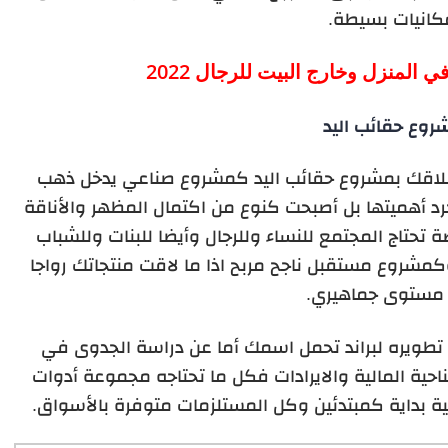
كانيات بسيطة.
روع حقائب اليد
طلاقك بمشروع حقائب اليد كمشروع صناعي يدخل ذهب
د أهميتها بل أصبحت كنوع من اكتمال المظهر والأناقة
حتاج المجتمع للنساء وللرجال وأيضا للبنات وللشباب
مشروع مستقبل ناجح مربح اذا ما لاقت منتجاتك رواجا
مستوى جماهيري.
تطويره لبراند تحمل اسمك أما عن دراسة الجدوى في
حية المالية والايرادات فكل ما تحتاجه مجموعة أدوات
بداية كمبتدئين وكل المستلزمات متوفرة بالأسواق.