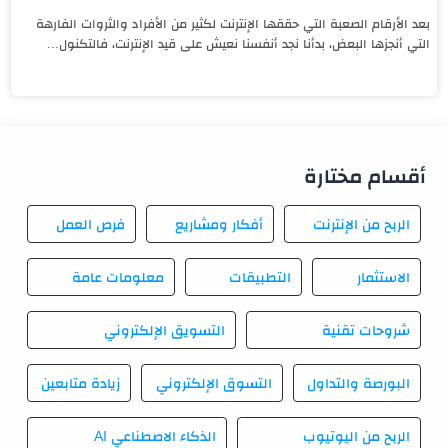
بعد الأرقام الصعبة التي حققها الإنترنت لكثير من الأفراد والثروات الفارهة
التي أنجزها البعض، بدأنا نجد أنفسنا نعيش على قيد الإنترنت، فالتكنول...
أقسام مختارة
الربح من الإنترنت
أفكار ومشاريع
فرص العمل
الاستثمار
التطبيقات
معلومات عامة
شروحات تقنية
التسويق الإلكتروني
البورصة والتداول
التسوق الإلكتروني
زيادة متابعين
الربح من اليوتيوب
الذكاء الاصطناعي AI