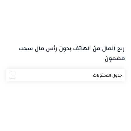
ربح المال من الهاتف بدون رأس مال سحب
مضمون
جدول المحتويات
الربح من الإنترنت من دون رأس مال
موقع Yougov لربح المال
طريقة العمل على موقع Yougov لربح المال
موقع YouTube لربح المال
موقع mobrog لربح المال