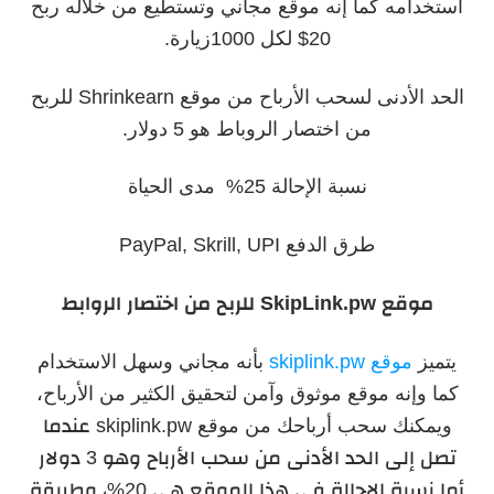
استخدامه كما إنه موقع مجاني وتستطيع من خلاله ربح
20$ لكل 1000زيارة.
الحد الأدنى لسحب الأرباح من موقع Shrinkearn للربح
من اختصار الروباط هو 5 دولار.
نسبة الإحالة 25% مدى الحياة
طرق الدفع PayPal, Skrill, UPI
موقع
SkipLink.pw
للربح من اختصار الروابط
يتميز
موقع skiplink.pw
بأنه مجاني وسهل الاستخدام
كما وإنه موقع موثوق وآمن لتحقيق الكثير من الأرباح،
ويمكنك سحب أرباحك من موقع
skiplink.pw عندما
تصل إلى الحد الأدنى من سحب الأرباح وهو 3 دولار
أما نسبة الإحالة في هذا الموقع هي 20%، وطريقة