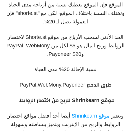
الموقع فإن الموقع يعطيك نسبة من أرباحه مدى الحياة
وتختلف النسبة باختلاف الموقع، لكن مع "shorte.st" فإن
العمولة تصل لـ 20%.
الحد الأدنى لسحب الأرباح من موقع Shorte.st لاختصار
الروابط وربح المال هو 5$ لكل من PayPal, WebMony
و20$ Payoneer.
نسبة الإحالة 20% مدى الحياة
طرق الدفع PayPal,WebMony,Payoneer
موقع
Shrinkearn
للربح من اختصار الروابط
ويعتبر
موقع Shrinkearn
أيضا أحد أفضل مواقع اختصار
الروابط والربح من الإنترنت ويتميز ببساطته وسهولة